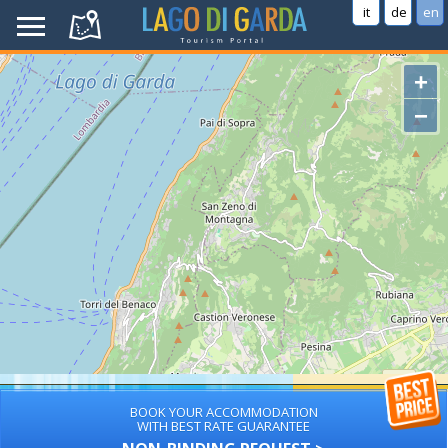
it
de
en
+
−
BOOK YOUR ACCOMMODATION
WITH BEST RATE GUARANTEE