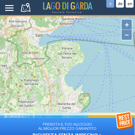
it
de
en
+
−
PRENOTA IL TUO ALLOGGIO
AL MIGLIOR PREZZO GARANTITO