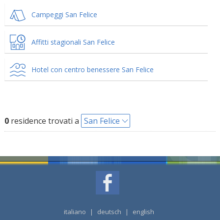
Campeggi San Felice
Affitti stagionali San Felice
Hotel con centro benessere San Felice
0
residence trovati a
San Felice
italiano
|
deutsch
|
english