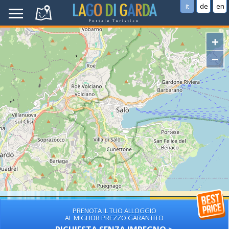
it
de
en
+
−
PRENOTA IL TUO ALLOGGIO
AL MIGLIOR PREZZO GARANTITO