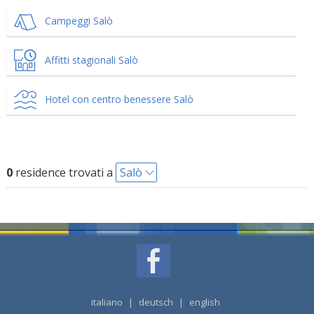
Campeggi Salò
Affitti stagionali Salò
Hotel con centro benessere Salò
0
residence trovati a
Salò
italiano
|
deutsch
|
english