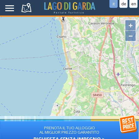
it
de
en
+
−
PRENOTA IL TUO ALLOGGIO
AL MIGLIOR PREZZO GARANTITO