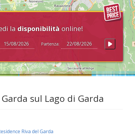
edi la
disponibilità
online!
Partenza:
l Garda sul Lago di Garda
esidence Riva del Garda