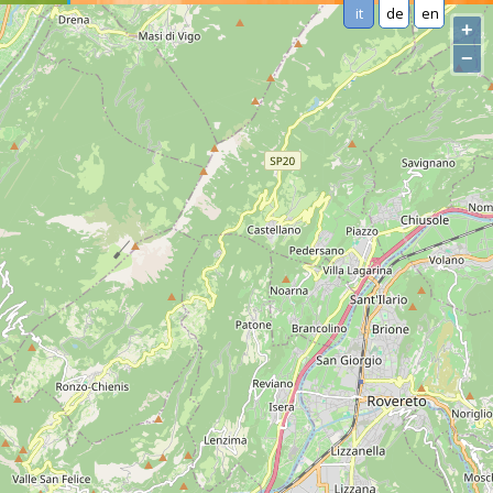
it
de
en
+
−