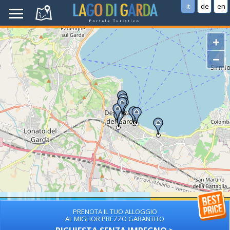
it
de
en
+
−
PRENOTA IL TUO ALLOGGIO
AL MIGLIOR PREZZO GARANTITO