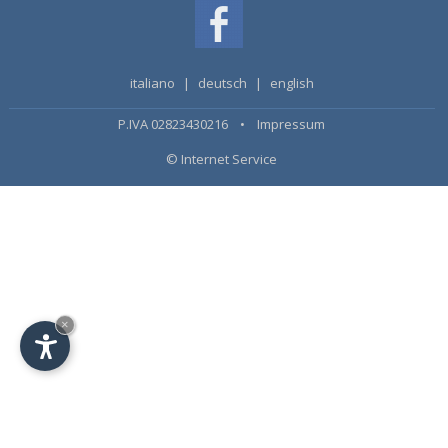
italiano
|
deutsch
|
english
P.IVA 02823430216 •
Impressum
© Internet Service
×