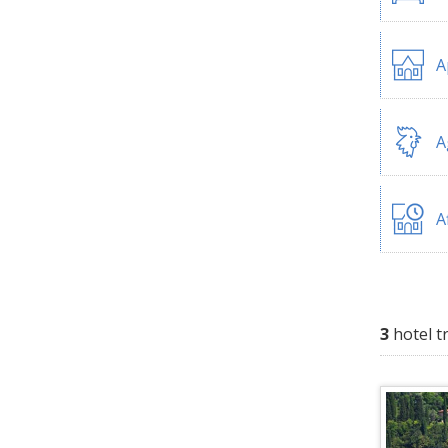
A
A
A
3
hotel t