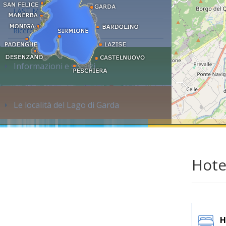
LAST MINUTE
Ricerca alloggi...
Informazioni e servizi
Le località del Lago di Garda
Hote
H