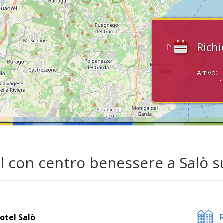
Richi
Arrivo:
l con centro benessere a Salò s
otel Salò
R