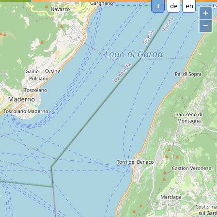
it
de
en
+
−