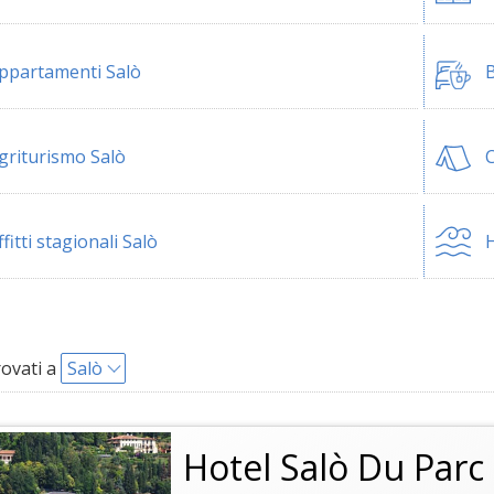
ppartamenti Salò
B
griturismo Salò
ffitti stagionali Salò
H
rovati a
Salò
Hotel Salò Du Parc