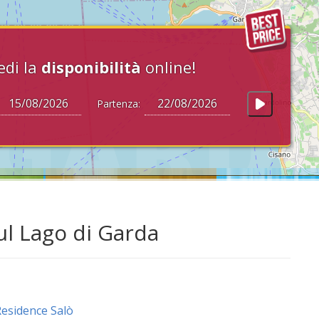
edi la
disponibilità
online!
Partenza:
ul Lago di Garda
esidence Salò