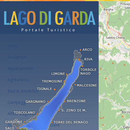
Alloggi e affitti al Lago di Garda
Hotel
Residence
Appartamenti
Agriturismo
Bed & Breakfast
Campeggi
Affitti stagionali
Hotel con centro benessere