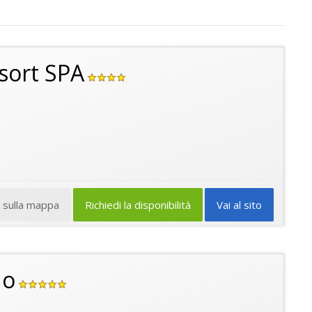
esort SPA
a sulla mappa
Richiedi la disponibilità
Vai al sito
no