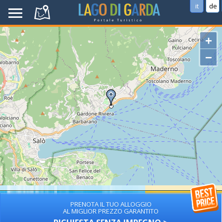
it
de
+
−
PRENOTA IL TUO ALLOGGIO
AL MIGLIOR PREZZO GARANTITO