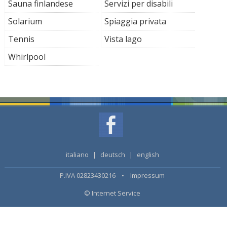
Sauna finlandese
Servizi per disabili
Solarium
Spiaggia privata
Tennis
Vista lago
Whirlpool
italiano
|
deutsch
|
english
P.IVA 02823430216 •
Impressum
© Internet Service