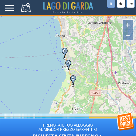
it
de
en
+
−
PRENOTA IL TUO ALLOGGIO
AL MIGLIOR PREZZO GARANTITO