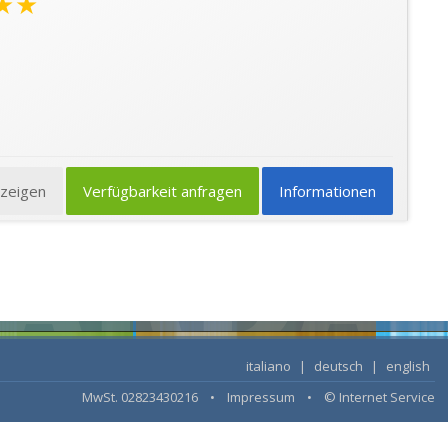
★★
nzeigen
Verfügbarkeit anfragen
Informationen
italiano
|
deutsch
|
english
MwSt. 02823430216 •
Impressum
•
© Internet Service