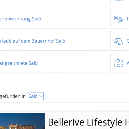
erienwohnung Salò
F
rlaub auf dem Bauernhof Salò
C
angzeitmiete Salò
W
 gefunden in
Salò
Bellerive Lifestyle 