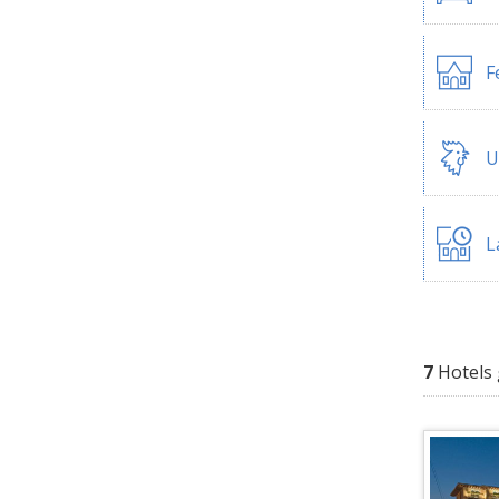
F
U
L
7
Hotels