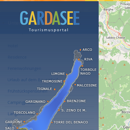
Unterkünfte am Gardasee
Hotel
Residence
Ferienwohnungen
Urlaub auf dem Bauernhof
Frühstückspensionen
Campingplätze
Langzeitmiete
Wellness Hotel