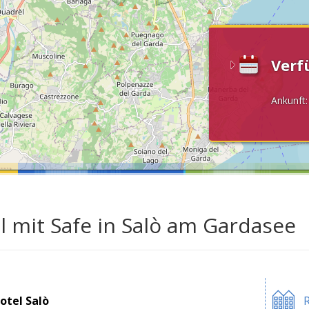
Verf
Ankunft
l mit Safe in Salò am Gardasee
otel Salò
R