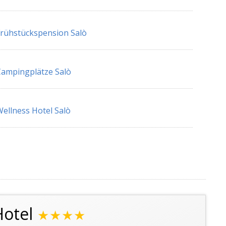
rühstückspension Salò
ampingplätze Salò
ellness Hotel Salò
Hotel
★★★★