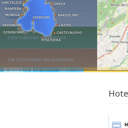
LAST MINUTE
Unterkunft suchen...
Informationen und Dienste
Die Ortschaften des Gardasees
Hote
H