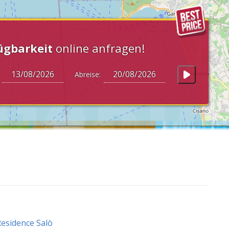
ügbarkeit
online anfragen!
:
Abreise:
esidence Salò