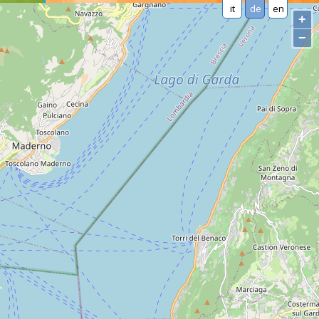
it
de
en
+
−