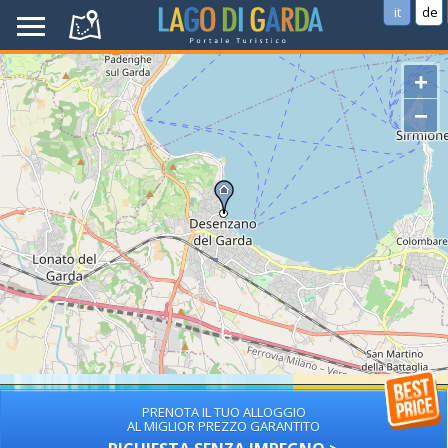
it
de
+
−
PRENOTA IL TUO ALLOGGIO
AL MIGLIOR PREZZO GARANTITO