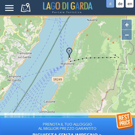
it
de
en
+
−
PRENOTA IL TUO ALLOGGIO
AL MIGLIOR PREZZO GARANTITO