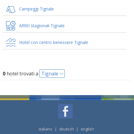
Campeggi Tignale
Affitti stagionali Tignale
Hotel con centro benessere Tignale
0
hotel trovati a
Tignale
italiano
|
deutsch
|
english