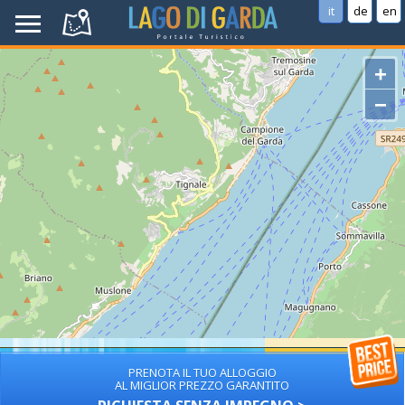
it
de
en
+
−
PRENOTA IL TUO ALLOGGIO
AL MIGLIOR PREZZO GARANTITO