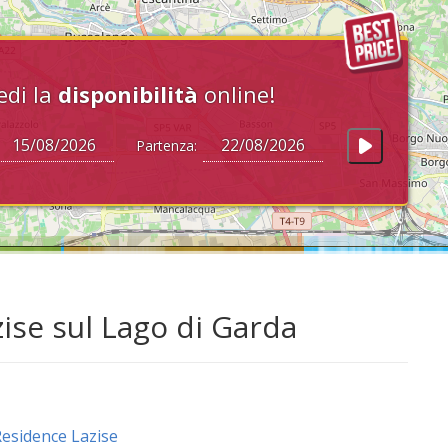
edi la
disponibilità
online!
Partenza:
ise sul Lago di Garda
esidence Lazise