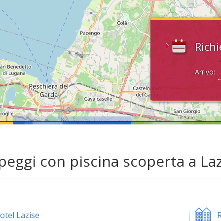
Richi
Arrivo:
eggi con piscina scoperta a Laz
otel Lazise
R