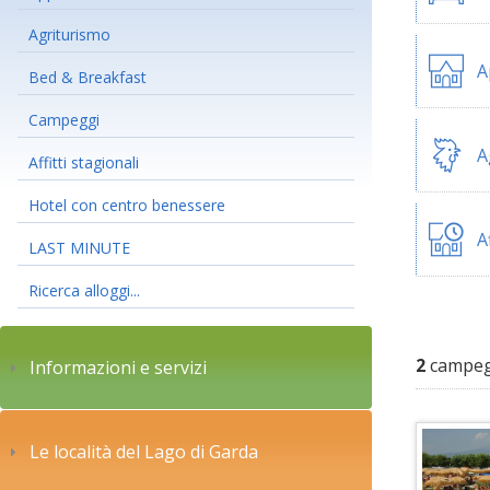
Agriturismo
A
Bed & Breakfast
Campeggi
A
Affitti stagionali
Hotel con centro benessere
A
LAST MINUTE
Ricerca alloggi...
2
campegg
Informazioni e servizi
Le località del Lago di Garda