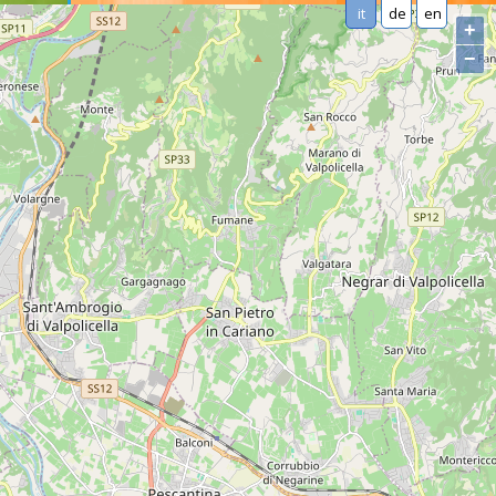
it
de
en
+
−