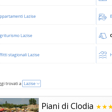
ppartamenti Lazise
B
griturismo Lazise
ffitti stagionali Lazise
H
i trovati a
Lazise
Piani di Clodia
★★