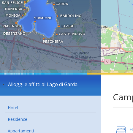
Alloggi e affitti al Lago di Garda
Camp
Hotel
Residence
H
Appartamenti