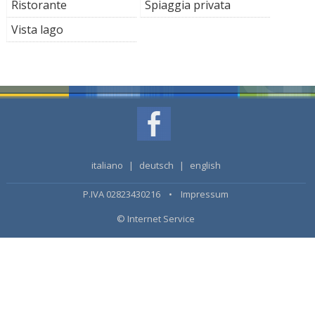
Ristorante
Spiaggia privata
Vista lago
italiano
|
deutsch
|
english
P.IVA 02823430216 •
Impressum
© Internet Service