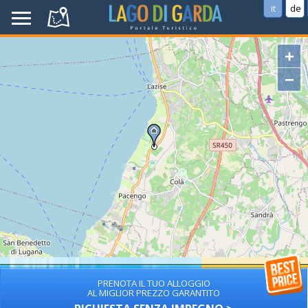
it
de
+
−
PRENOTA IL TUO ALLOGGIO
AL MIGLIOR PREZZO GARANTITO