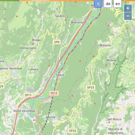
it
de
en
+
−