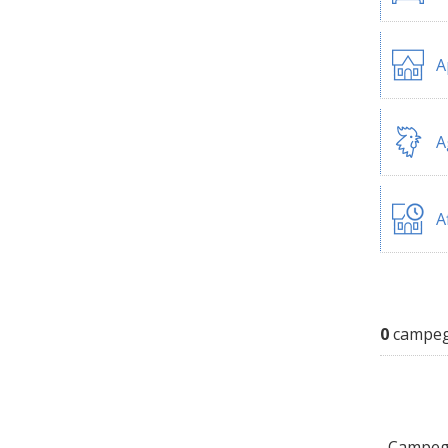
A
A
A
0
campegg
Campeggi