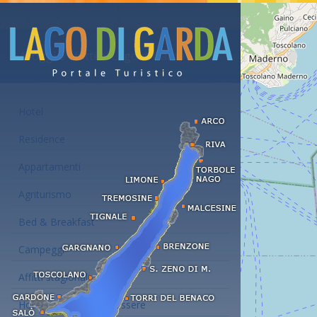
Alloggi e affitti al Lago di Garda
Hotel
Residence
Appartamenti
Agriturismo
Bed & Breakfast
Campeggi
Affitti stagionali
Hotel con centro benessere