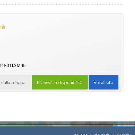
6B1R3TLSM4E
a sulla mappa
Richiedi la disponibilità
Vai al sito