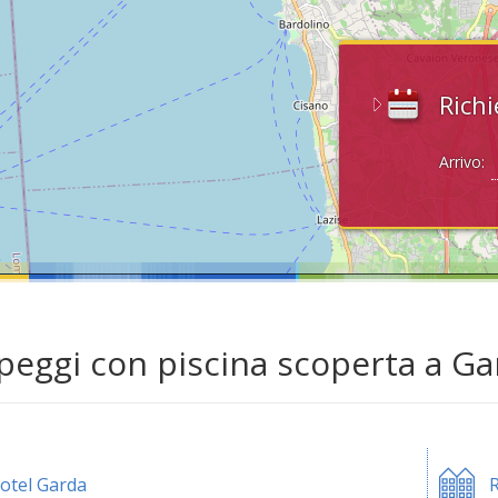
Richi
Arrivo:
eggi con piscina scoperta a Ga
otel Garda
R