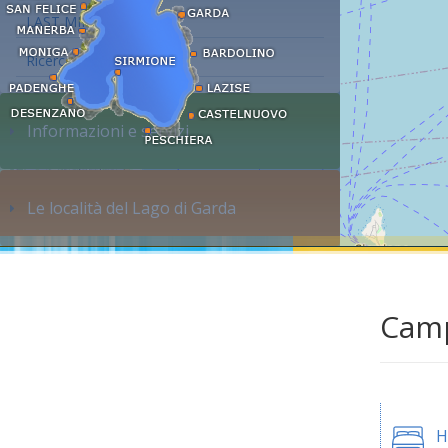
LAST MINUTE
Ricerca alloggi...
Informazioni e servizi
Le località del Lago di Garda
Camp
H