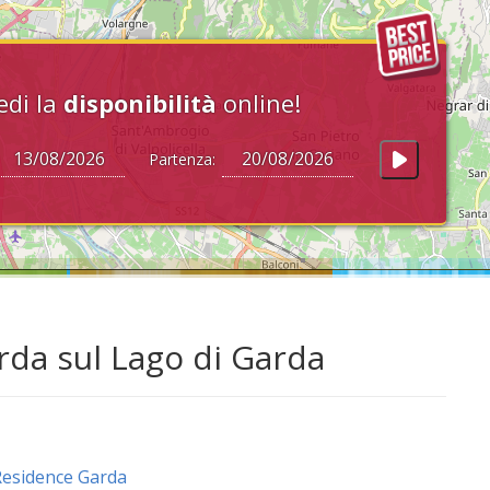
edi la
disponibilità
online!
Partenza:
rda sul Lago di Garda
esidence Garda