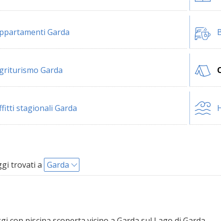
ppartamenti Garda
B
griturismo Garda
ffitti stagionali Garda
H
i trovati a
Garda
 con piscina scoperta vicino a Garda sul Lago di Garda