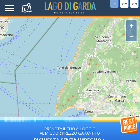
it
de
en
+
−
PRENOTA IL TUO ALLOGGIO
AL MIGLIOR PREZZO GARANTITO