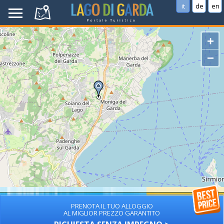
it
de
en
+
−
PRENOTA IL TUO ALLOGGIO
AL MIGLIOR PREZZO GARANTITO