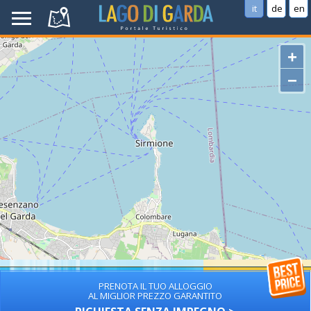
it
de
en
+
−
PRENOTA IL TUO ALLOGGIO
AL MIGLIOR PREZZO GARANTITO