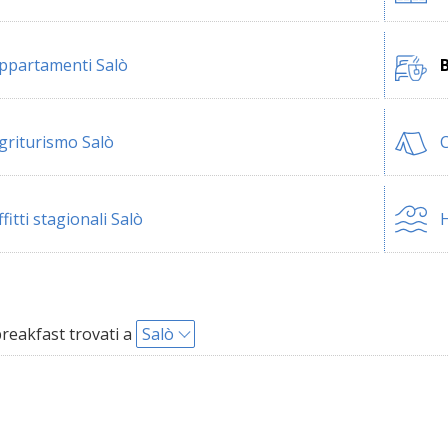
ppartamenti Salò
B
griturismo Salò
ffitti stagionali Salò
H
reakfast trovati a
Salò