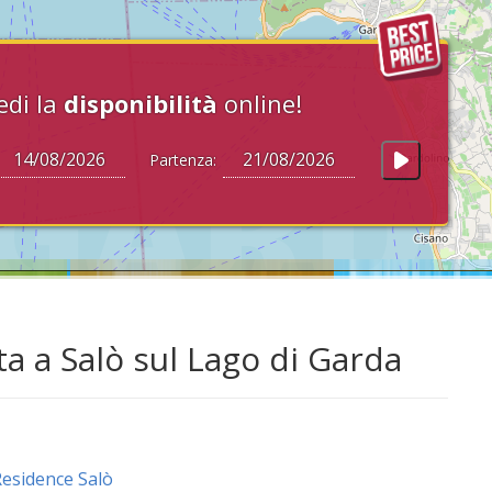
edi la
disponibilità
online!
Partenza:
a a Salò sul Lago di Garda
esidence Salò