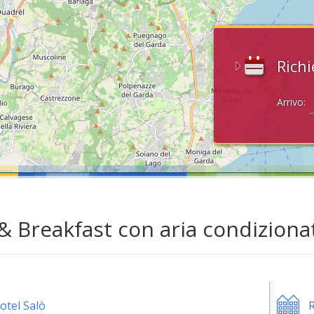
Richi
Arrivo:
& Breakfast con aria condizionat
otel Salò
R