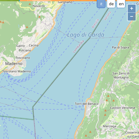
it
de
en
+
−