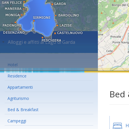
Alloggi e affitti al Lago di Garda
Hotel
Residence
Appartamenti
Bed 
Agriturismo
Bed & Breakfast
Campeggi
H