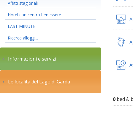
Affitti stagionali
Hotel con centro benessere
A
LAST MINUTE
Ricerca alloggi...
A
Informazioni e servizi
A
Le località del Lago di Garda
0
bed & b