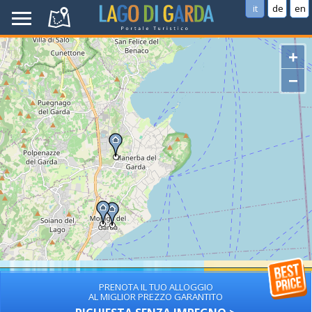
it
de
en
+
−
PRENOTA IL TUO ALLOGGIO
AL MIGLIOR PREZZO GARANTITO