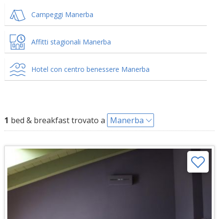
Campeggi Manerba
Affitti stagionali Manerba
Hotel con centro benessere Manerba
1
bed & breakfast trovato a
Manerba