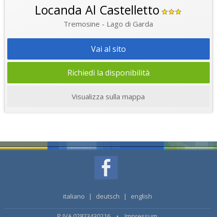
Locanda Al Castelletto
Tremosine - Lago di Garda
Vai al sito
Richiedi la disponibilità
Visualizza sulla mappa
italiano
|
deutsch
|
english
P.IVA 02823430216 •
Impressum