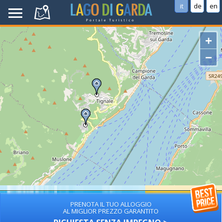
it
de
en
+
−
PRENOTA IL TUO ALLOGGIO
AL MIGLIOR PREZZO GARANTITO