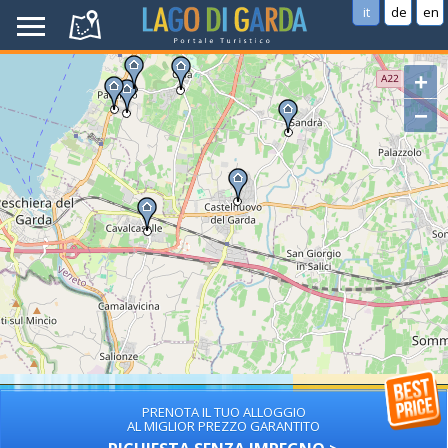
it
de
en
+
−
PRENOTA IL TUO ALLOGGIO
AL MIGLIOR PREZZO GARANTITO