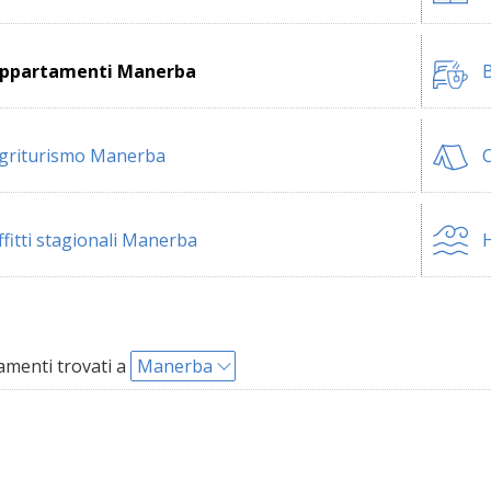
ppartamenti Manerba
B
griturismo Manerba
ffitti stagionali Manerba
H
menti trovati a
Manerba