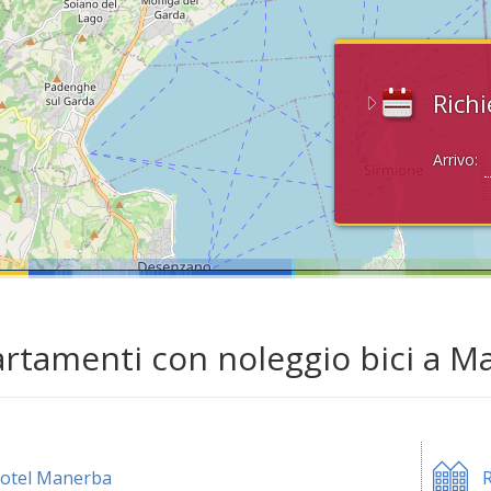
Richi
Arrivo:
rtamenti con noleggio bici a M
otel Manerba