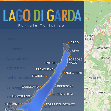
Alloggi e affitti al Lago di Garda
Hotel
Residence
Appartamenti
Agriturismo
Bed & Breakfast
Campeggi
Affitti stagionali
Hotel con centro benessere