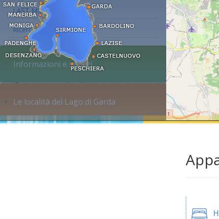
LAST MINUTE
Ricerca alloggi...
Informazioni e servizi
Le località del Lago di Garda
Appa
H