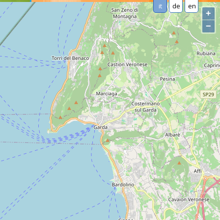
it
de
en
+
−