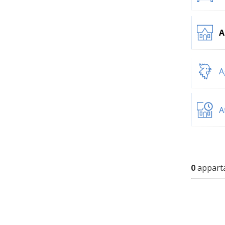
A
A
A
0
apparta