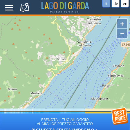
it
de
en
+
−
PRENOTA IL TUO ALLOGGIO
AL MIGLIOR PREZZO GARANTITO