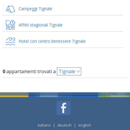
Campeggi Tignale
Affitti stagionali Tignale
Hotel con centro benessere Tignale
0
appartamenti trovati a
Tignale
italiano
|
deutsch
|
english