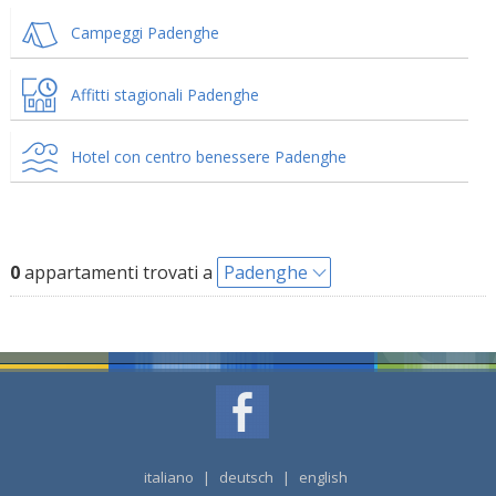
Campeggi Padenghe
Affitti stagionali Padenghe
Hotel con centro benessere Padenghe
0
appartamenti trovati a
Padenghe
italiano
|
deutsch
|
english