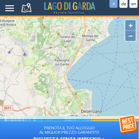
it
de
en
+
−
PRENOTA IL TUO ALLOGGIO
AL MIGLIOR PREZZO GARANTITO