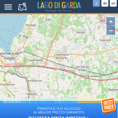
it
de
en
+
−
PRENOTA IL TUO ALLOGGIO
AL MIGLIOR PREZZO GARANTITO