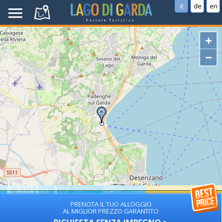
it
de
en
+
−
PRENOTA IL TUO ALLOGGIO
AL MIGLIOR PREZZO GARANTITO