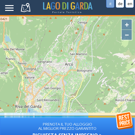
it
de
en
+
−
PRENOTA IL TUO ALLOGGIO
AL MIGLIOR PREZZO GARANTITO