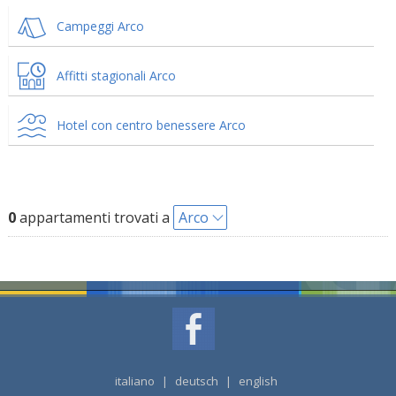
Campeggi Arco
Affitti stagionali Arco
Hotel con centro benessere Arco
0
appartamenti trovati a
Arco
italiano
|
deutsch
|
english