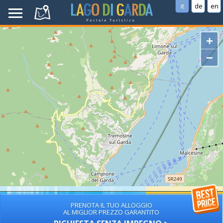
it
de
en
+
−
PRENOTA IL TUO ALLOGGIO
AL MIGLIOR PREZZO GARANTITO