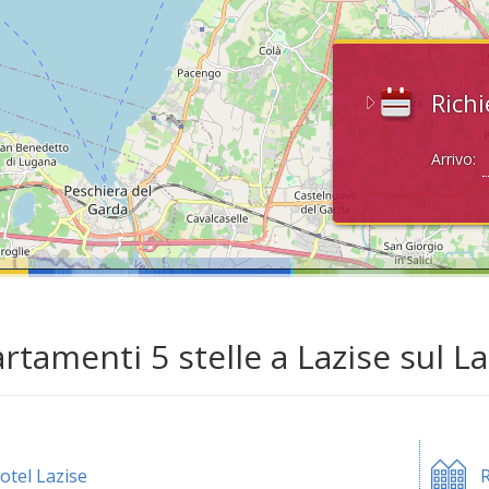
Richi
Arrivo:
rtamenti 5 stelle a Lazise sul L
otel Lazise
R