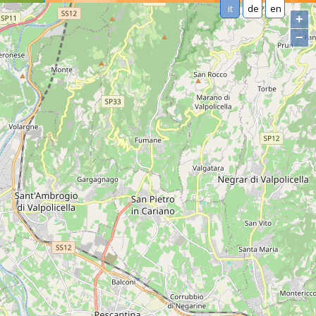
it
de
en
+
−