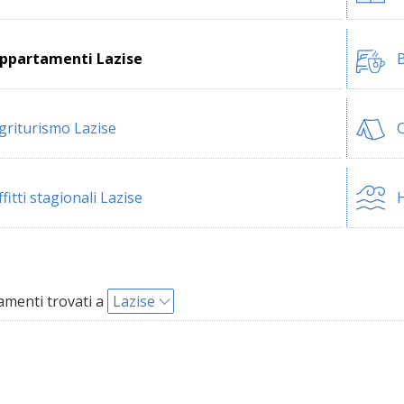
ppartamenti Lazise
B
griturismo Lazise
C
ffitti stagionali Lazise
H
menti trovati a
Lazise