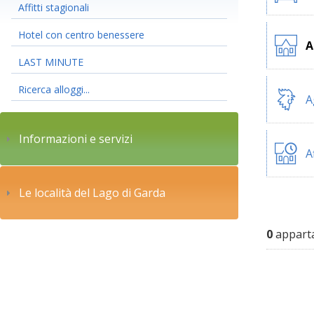
Affitti stagionali
Hotel con centro benessere
A
LAST MINUTE
Ricerca alloggi...
A
Informazioni e servizi
A
Le località del Lago di Garda
0
apparta