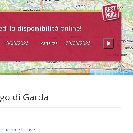
edi la
disponibilità
online!
Partenza:
ago di Garda
esidence Lazise