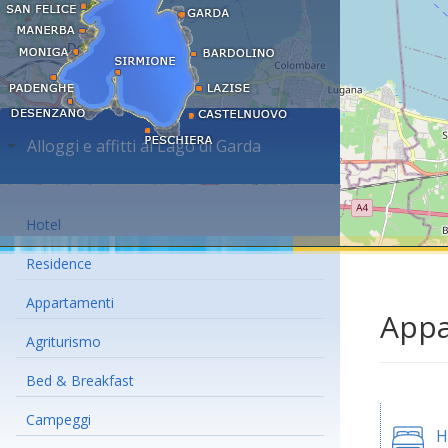
Alloggi e affitti al Lago di Garda
Hotel
Residence
Appartamenti
Appa
Agriturismo
Bed & Breakfast
Campeggi
H