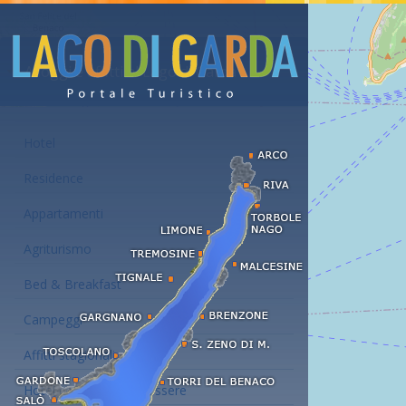
Alloggi e affitti al Lago di Garda
Hotel
Residence
Appartamenti
Agriturismo
Bed & Breakfast
Campeggi
Affitti stagionali
Hotel con centro benessere