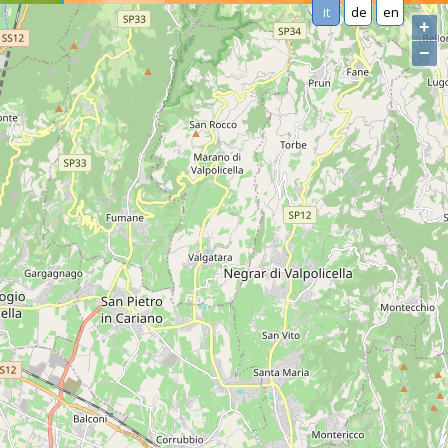
it
de
en
+
−