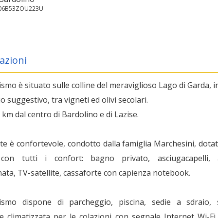
3006B53ZOU223U
azioni
ismo è situato sulle colline del meraviglioso Lago di Garda, i
 suggestivo, tra vigneti ed olivi secolari.
 3 km dal centro di Bardolino e di Lazise.
e è confortevole, condotto dalla famiglia Marchesini, dotat
con tutti i confort: bagno privato, asciugacapelli, 
ata, TV-satellite, cassaforte con capienza notebook.
rismo dispone di parcheggio, piscina, sedie a sdraio, 
te climatizzata per le colazioni con segnale Internet Wi-Fi