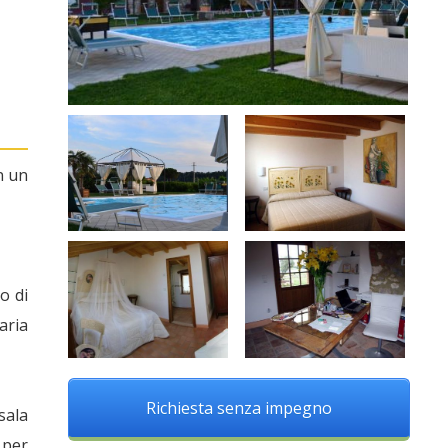
n un
o di
aria
Richiesta senza impegno
sala
 per