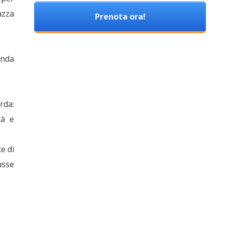
azza
Prenota ora!
enda
rda:
tà e
te di
usse