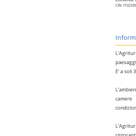
CIN: IT02
Inform
L’Agritur
paesaggio
E’ a soli
L’ambient
camere 
condizion
L’Agritu
ristoran