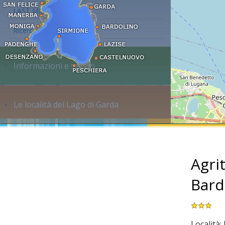
LAST MINUTE
Ricerca alloggi...
Informazioni e servizi
Le località del Lago di Garda
Agri
Bard
Località: