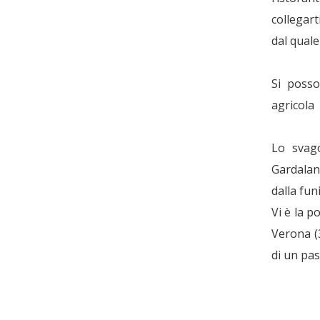
collegart
dal quale
Si posso
agricola
Lo svago
Gardalan
dalla fu
Vi è la po
Verona (
di un pas