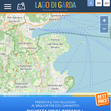
it
de
en
+
−
PRENOTA IL TUO ALLOGGIO
AL MIGLIOR PREZZO GARANTITO