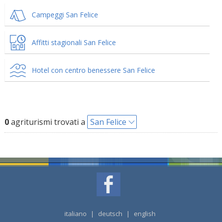
Campeggi San Felice
Affitti stagionali San Felice
Hotel con centro benessere San Felice
0
agriturismi trovati a
San Felice
italiano
|
deutsch
|
english