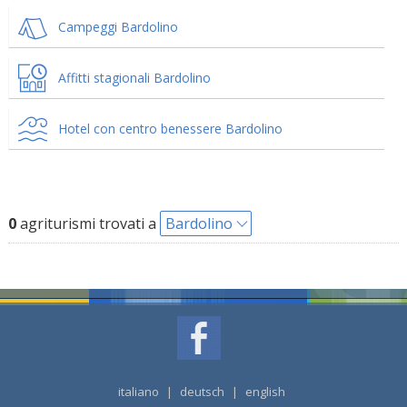
Campeggi Bardolino
Affitti stagionali Bardolino
Hotel con centro benessere Bardolino
0
agriturismi trovati a
Bardolino
italiano
|
deutsch
|
english