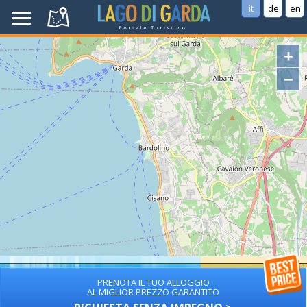
it
de
en
+
−
PRENOTA IL TUO ALLOGGIO
AL MIGLIOR PREZZO GARANTITO