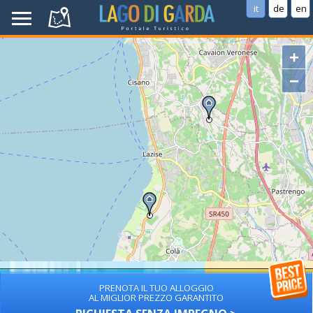
it
de
en
+
−
PRENOTA IL TUO ALLOGGIO
AL MIGLIOR PREZZO GARANTITO