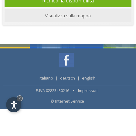
Richiedi la disponibilità
Visualizza sulla mappa
italiano
|
deutsch
|
english
P.IVA 02823430216 •
Impressum
×
© Internet Service