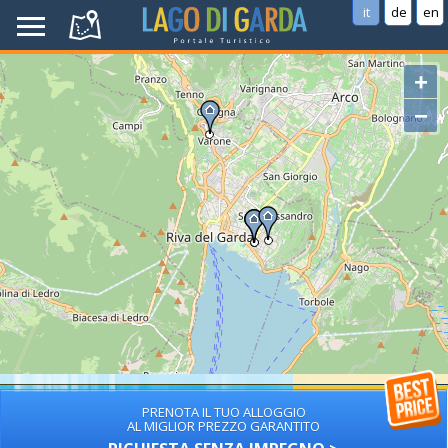
it
de
en
+
−
PRENOTA IL TUO ALLOGGIO
AL MIGLIOR PREZZO GARANTITO