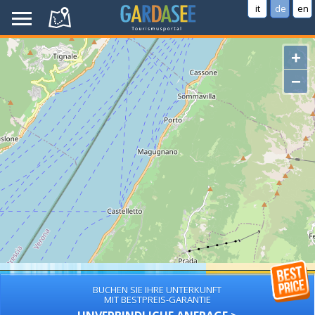
it
de
en
+
−
BUCHEN SIE IHRE UNTERKUNFT
MIT BESTPREIS-GARANTIE