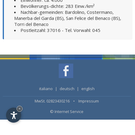
Einwohner: ca. 4.000
Bevölkerungs-dichte: 283 Einw./km²
Nachbar-gemeinden: Bardolino, Costermano,
Manerba del Garda (BS), San Felice del Benaco (BS),
Torri del Benaco
Postleitzahl: 37016 - Tel. Vorwahl: 045
italiano
|
deutsch
|
english
MwSt. 02823430216 •
Impressum
×
© Internet Service