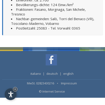
Einwohner: ca. 2.700
Bevölkerungs-dichte: 124 Einw./km²
Fraktionen: Fasano, Morgnaga, San Michele,
Tresnico
Nachbar-gemeinden: Salò, Torri del Benaco (VR),
Toscolano-Maderno, Vobarno
Postleitzahl: 25083 - Tel. Vorwahl: 0365
italiano
|
deutsch
|
english
MwSt. 02823430216 •
Impressum
×
© Internet Service