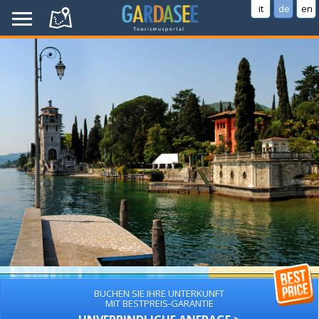
it
de
en
BUCHEN SIE IHRE UNTERKUNFT
MIT BESTPREIS-GARANTIE