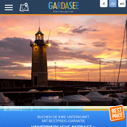
it
de
en
BUCHEN SIE IHRE UNTERKUNFT
MIT BESTPREIS-GARANTIE