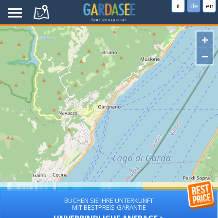
it
de
en
+
−
BUCHEN SIE IHRE UNTERKUNFT
MIT BESTPREIS-GARANTIE