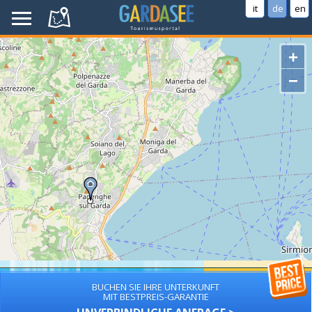
it
de
en
+
−
BUCHEN SIE IHRE UNTERKUNFT
MIT BESTPREIS-GARANTIE