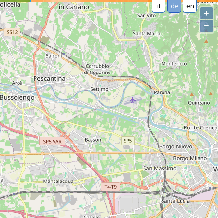
it
de
en
+
−