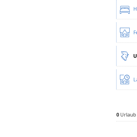
H
F
U
L
0
Urlaub 