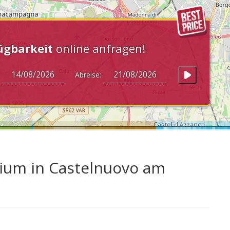
ügbarkeit
online anfragen!
:
Abreise:
rium in Castelnuovo am