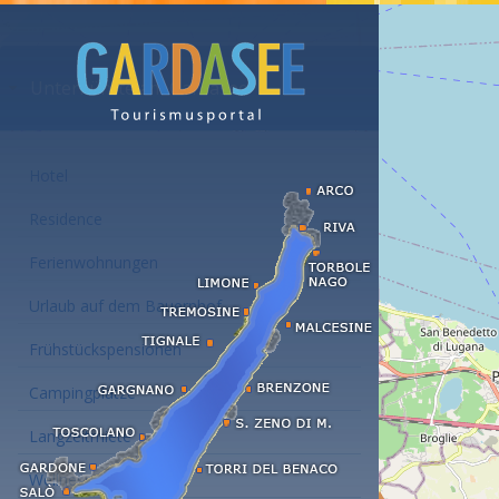
Unterkünfte am Gardasee
Hotel
Residence
Ferienwohnungen
Urlaub auf dem Bauernhof
Frühstückspensionen
Campingplätze
Langzeitmiete
Wellness Hotel