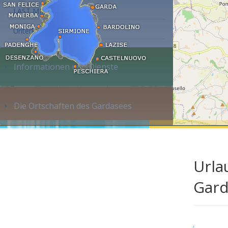
LAST MINUTE
Unterkunft suchen...
Informationen und Dienste
Die Ortschaften des Gardasees
Urla
Gard