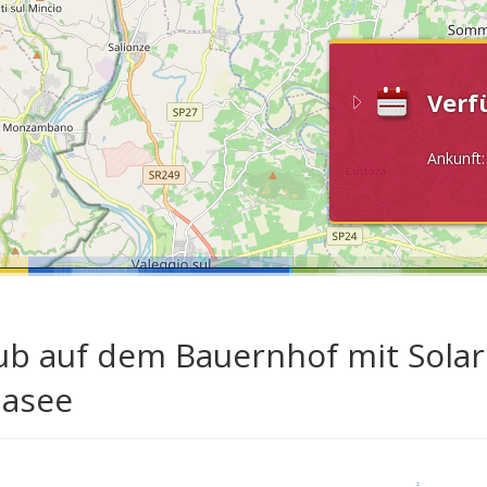
Verf
Ankunft
ub auf dem Bauernhof mit Sola
asee