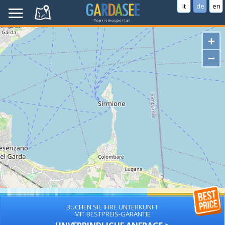
it
de
en
+
−
BUCHEN SIE IHRE UNTERKUNFT
MIT BESTPREIS-GARANTIE