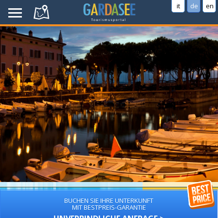
it
de
en
BUCHEN SIE IHRE UNTERKUNFT
MIT BESTPREIS-GARANTIE