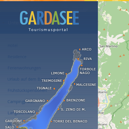
Unterkünfte am Gardasee
Hotel
Residence
Ferienwohnungen
Urlaub auf dem Bauernhof
Frühstückspensionen
Campingplätze
Langzeitmiete
Wellness Hotel