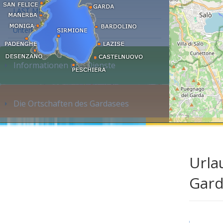
LAST MINUTE
Unterkunft suchen...
Informationen und Dienste
Die Ortschaften des Gardasees
Urla
Gard