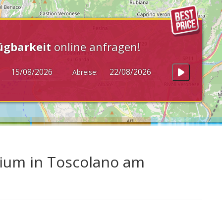
ügbarkeit
online anfragen!
:
Abreise:
rium in Toscolano am