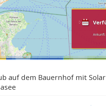
Verf
Ankunft
ub auf dem Bauernhof mit Sola
asee