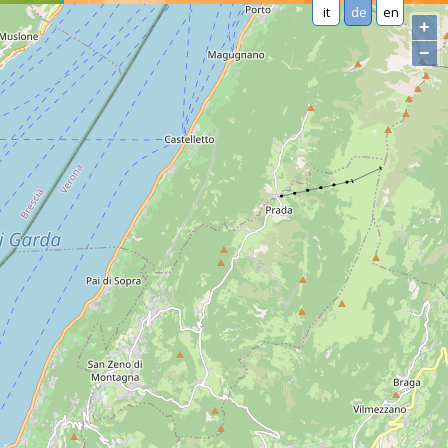
it
de
en
+
−