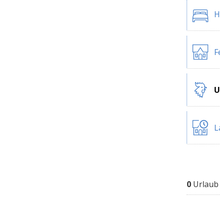
H
F
U
L
0
Urlaub 