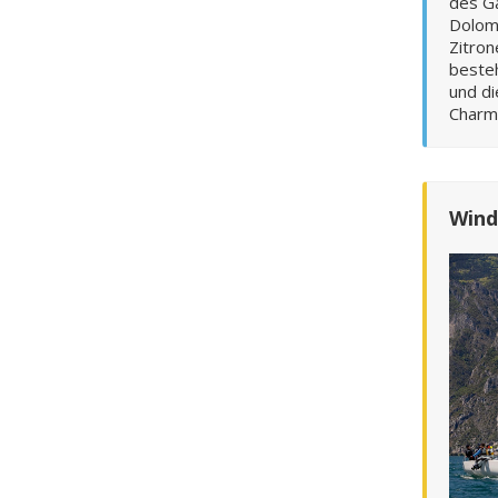
des G
Dolomi
Zitro
besteh
und di
Charm
Wind