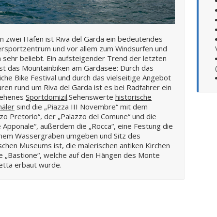
n zwei Häfen ist Riva del Garda ein bedeutendes
rsportzentrum und vor allem zum Windsurfen und
 sehr beliebt. Ein aufsteigender Trend der letzten
ist das Mountainbiken am Gardasee: Durch das
rliche Bike Festival und durch das vielseitige Angebot
ren rund um Riva del Garda ist es bei Radfahrer ein
sehenes
Sportdomizil
.Sehenswerte
historische
äler
sind die „Piazza III Novembre“ mit dem
zo Pretorio“, der „Palazzo del Comune“ und die
 Apponale“, außerdem die „Rocca“, eine Festung die
inem Wassergraben umgeben und Sitz des
schen Museums ist, die malerischen antiken Kirchen
e „Bastione“, welche auf den Hängen des Monte
etta erbaut wurde.