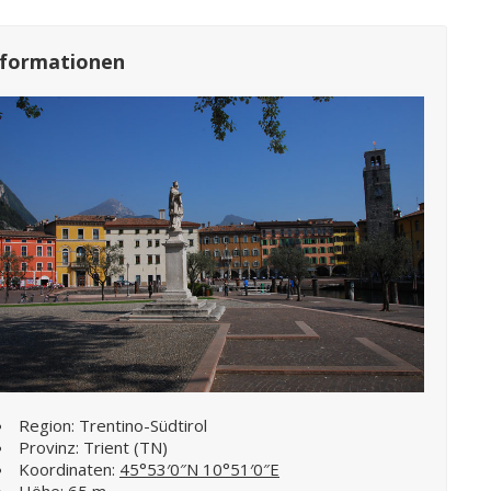
nformationen
Region: Trentino-Südtirol
Provinz: Trient (TN)
Koordinaten:
45°53′0″N 10°51′0″E
Höhe: 65 m