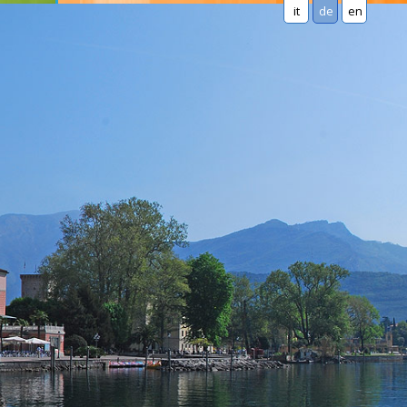
it
de
en