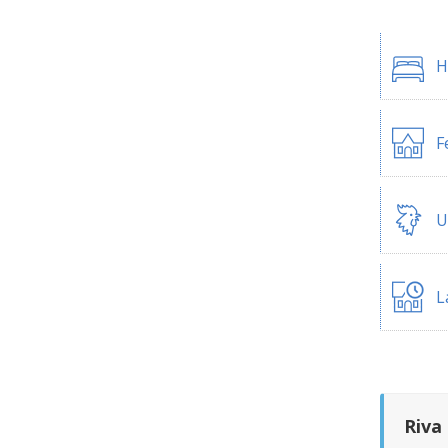
H
F
U
L
Riva