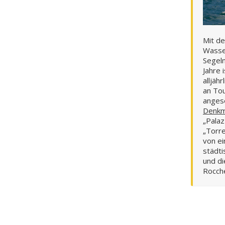
Mit de
Wasse
Segeln
Jahre 
alljäh
an Tou
ange
Denkm
„Palaz
„Torre
von e
städti
und di
Rocch