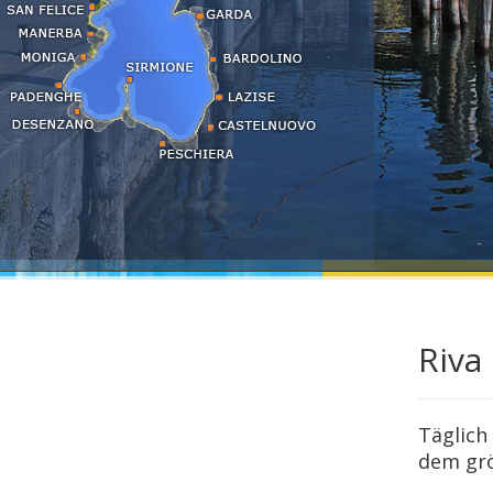
Sirmione
Tignale
Torbole - Nago
Torri del Benaco
Toscolano
Tremosine
Riva
Täglich
dem grö