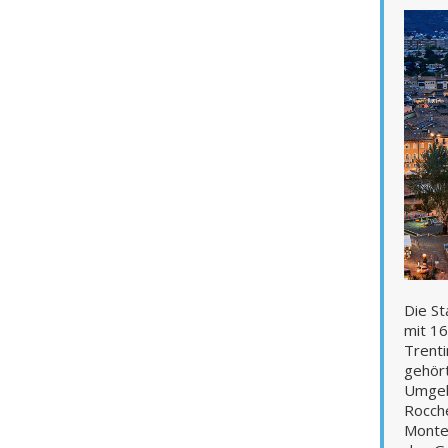
Die St
mit 1
Trenti
gehört
Umgeb
Rocche
Monte 