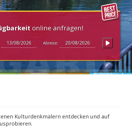
ügbarkeit
online anfragen!
:
Abreise:
altenen Kulturdenkmälern entdecken und auf
ausprobieren.