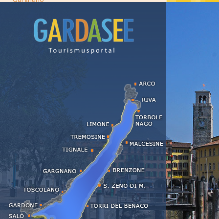
Lazise
Limone
Malcesine
Manerba
Moniga
Padenghe
Peschiera
Riva del Garda
Salò
San Felice
San Zeno di Montagna