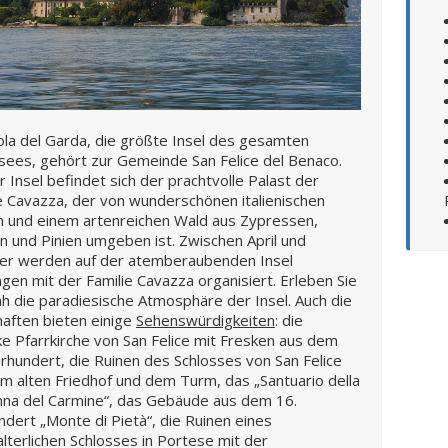
ola del Garda, die größte Insel des gesamten
ees, gehört zur Gemeinde San Felice del Benaco.
r Insel befindet sich der prachtvolle Palast der
e Cavazza, der von wunderschönen italienischen
n und einem artenreichen Wald aus Zypressen,
n und Pinien umgeben ist. Zwischen April und
er werden auf der atemberaubenden Insel
gen mit der Familie Cavazza organisiert. Erleben Sie
h die paradiesische Atmosphäre der Insel. Auch die
aften bieten einige
Sehenswürdigkeiten
: die
e Pfarrkirche von San Felice mit Fresken aus dem
hrhundert, die Ruinen des Schlosses von San Felice
m alten Friedhof und dem Turm, das „Santuario della
na del Carmine“, das Gebäude aus dem 16.
ndert „Monte di Pietà“, die Ruinen eines
alterlichen Schlosses in Portese mit der