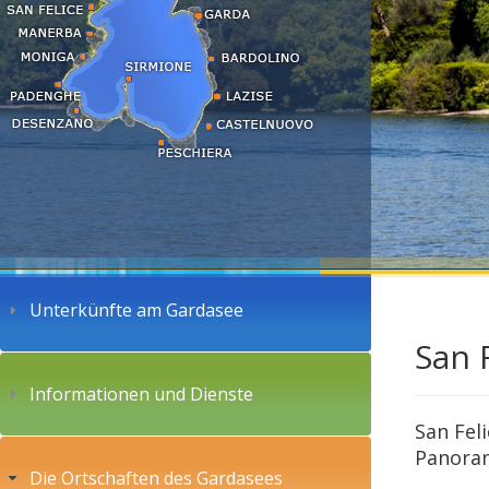
Unterkünfte am Gardasee
San 
Informationen und Dienste
San Fel
Panoram
Die Ortschaften des Gardasees