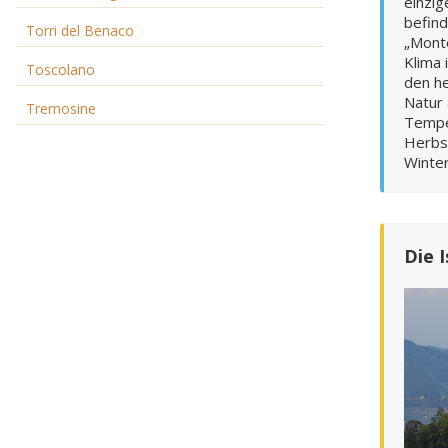
einzige Gemeinde.
befind
Torri del Benaco
„Mont
Klima 
Toscolano
den he
Natur
Tremosine
Temper
Herbs
Winte
Die 