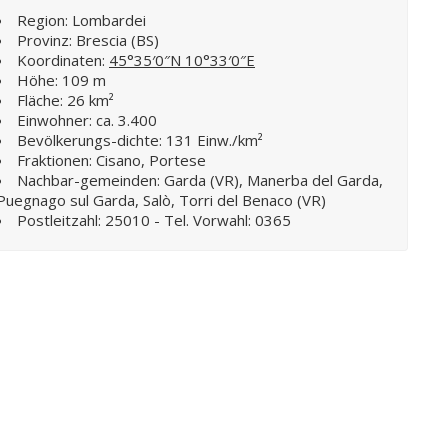
Region: Lombardei
Provinz: Brescia (BS)
Koordinaten:
45°35′0″N 10°33′0″E
Höhe: 109 m
Fläche: 26 km²
Einwohner: ca. 3.400
Bevölkerungs-dichte: 131 Einw./km²
Fraktionen: Cisano, Portese
Nachbar-gemeinden: Garda (VR), Manerba del Garda,
Puegnago sul Garda, Salò, Torri del Benaco (VR)
Postleitzahl: 25010 - Tel. Vorwahl: 0365