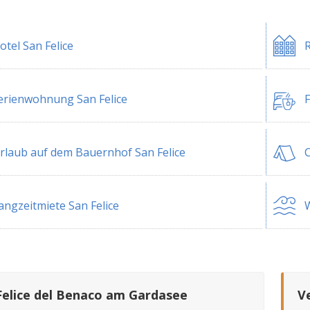
otel San Felice
R
erienwohnung San Felice
F
rlaub auf dem Bauernhof San Felice
C
angzeitmiete San Felice
W
Felice del Benaco am Gardasee
V