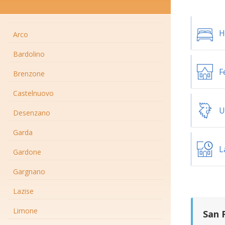
H
Arco
Bardolino
F
Brenzone
Castelnuovo
U
Desenzano
Garda
L
Gardone
Gargnano
Lazise
Limone
San 