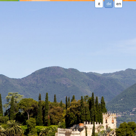
it
de
en