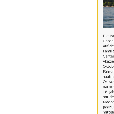
Die Is
Gardas
Auf de
Famili
Gärte
Akazie
Oktob
Führun
hautna
Ortsch
barock
18. Ja
mit de
Madon
Jahrhu
mittel