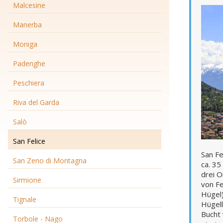
Malcesine
Manerba
Moniga
Padenghe
Peschiera
Riva del Garda
Salò
San Felice
San Fe
San Zeno di Montagna
ca. 35
drei O
Sirmione
von Fe
Hügel)
Tignale
Hügell
Bucht 
Torbole - Nago