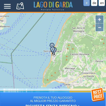
it
de
en
+
−
PRENOTA IL TUO ALLOGGIO
AL MIGLIOR PREZZO GARANTITO